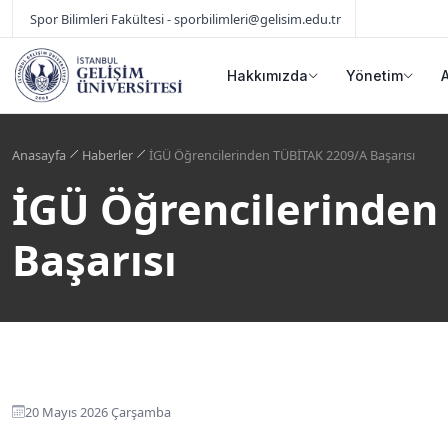
Spor Bilimleri Fakültesi - sporbilimleri@gelisim.edu.tr
Hakkımızda
Yönetim
Anasayfa
Haberler
İGÜ Öğrencilerinden TÜBİTAK 2209/A Başarısı
İGÜ Öğrencilerinden
Başarısı
20 Mayıs 2026 Çarşamba