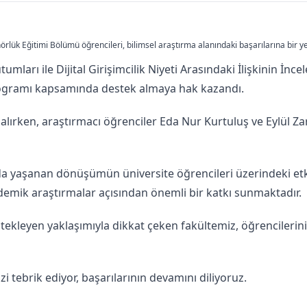
nörlük Eğitimi Bölümü öğrencileri, bilimsel araştırma alanındaki başarılarına bir ye
umları ile Dijital Girişimcilik Niyeti Arasındaki İlişkinin İnc
rogramı kapsamında destek almaya hak kazandı.
lırken, araştırmacı öğrenciler Eda Nur Kurtuluş ve Eylül Zara
ında yaşanan dönüşümün üniversite öğrencileri üzerindeki et
kademik araştırmalar açısından önemli bir katkı sunmaktadır.
stekleyen yaklaşımıyla dikkat çeken fakültemiz, öğrencilerin
tebrik ediyor, başarılarının devamını diliyoruz.