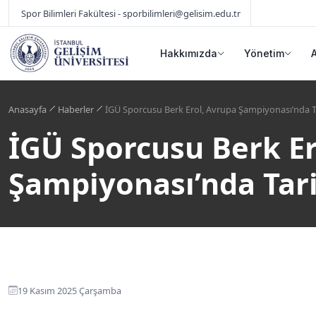
Spor Bilimleri Fakültesi - sporbilimleri@gelisim.edu.tr
Hakkımızda
Yönetim
Anasayfa
Haberler
İGÜ Sporcusu Berk Erol, Avrupa Şampiyonası’nda T
İGÜ Sporcusu Berk Er
Şampiyonası’nda Tari
19 Kasım 2025 Çarşamba