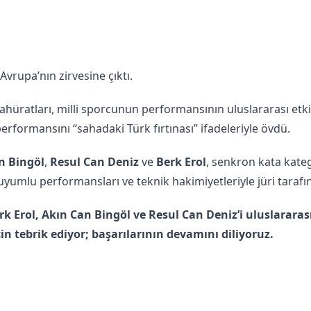
rupa’nın zirvesine çıktı.
ahüratları, milli sporcunun performansının uluslararası etki
performansını “sahadaki Türk fırtınası” ifadeleriyle övdü.
n Bingöl
,
Resul Can Deniz
ve
Berk Erol
, senkron kata kate
 uyumlu performansları ve teknik hakimiyetleriyle jüri tarafı
rk Erol, Akın Can Bingöl ve Resul Can Deniz’i uluslararas
 tebrik ediyor; başarılarının devamını diliyoruz.