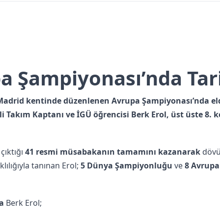
a Şampiyonası’nda Tar
n Madrid kentinde düzenlenen Avrupa Şampiyonası’nda eld
lli Takım Kaptanı ve İGÜ öğrencisi Berk Erol, üst üste 8
çıktığı
41 resmi müsabakanın tamamını kazanarak
dövüş
lılığıyla tanınan Erol;
5 Dünya Şampiyonluğu
ve
8 Avrup
a
Berk Erol;